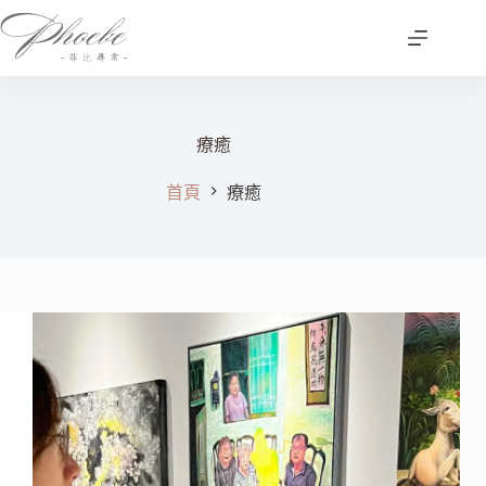
跳
至
主
要
內
容
療癒
首頁
療癒