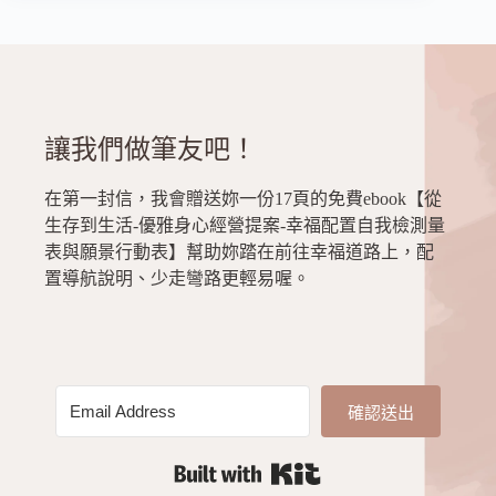
談
愛
的
地
方。
但
卻
讓我們做筆友吧！
是
製
在第一封信，我會贈送妳一份17頁的免費ebook【從
造
生存到生活-優雅身心經營提案-幸福配置自我檢測量
最
表與願景行動表】幫助妳踏在前往幸福道路上，配
多
置導航說明、少走彎路更輕易喔。
傷
的
地
方。
確認送出
Built with Kit