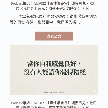
Podcast筆記｜AEP022【靈性讀書會】讀蜜雪兒・歐巴
馬《我們身上有光：照亮不確定的時刻》（下）
—— 蜜雪兒·歐巴馬的脆弱安頓術：從廚房餐桌到親
職的勇氣 在這一集節目中，我們深入探…
查看全文
Podcast筆記｜AEP021【靈性讀書會】讀蜜雪兒・歐巴
馬《我們身上有光：照亮不確定的時刻》（上）