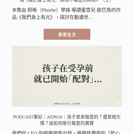
本集由 姸晰（Phoebe）學姊 導讀蜜雪兒·歐巴馬的作
品《我們身上有光》，探討在動盪世…
查看全文
PODCAST筆記｜AEP020｜孩子是來報恩的？還是相欠
債？談如何吸引報恩的寶寶
我們從 CEO 的經營視角出發，將靈性層面的「起心