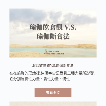
瑜珈飲食觀V.S.瑜伽斷食法
在在瑜珈的理論裡,這個宇宙是受到三種力量所影響,
它分別是悅性力量、變性力量、惰性 …
查看全文