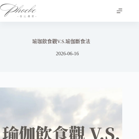
跳
至
主
要
內
容
瑜珈飲食觀V.S.瑜伽斷食法
2026-06-16