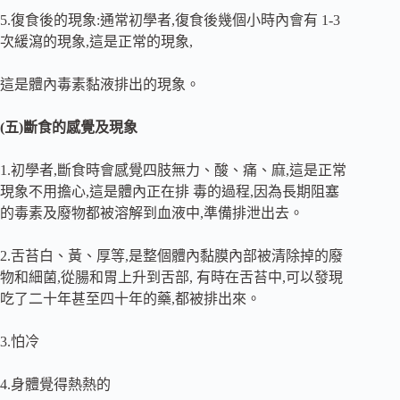
5.復食後的現象:通常初學者,復食後幾個小時內會有 1-3
次緩瀉的現象,這是正常的現象,
這是體內毒素黏液排出的現象。
(五)斷食的感覺及現象
1.初學者,斷食時會感覺四肢無力、酸、痛、麻,這是正常
現象不用擔心,這是體內正在排 毒的過程,因為長期阻塞
的毒素及廢物都被溶解到血液中,準備排泄出去。
2.舌苔白、黃、厚等,是整個體內黏膜內部被清除掉的廢
物和細菌,從腸和胃上升到舌部, 有時在舌苔中,可以發現
吃了二十年甚至四十年的藥,都被排出來。
3.怕冷
4.身體覺得熱熱的