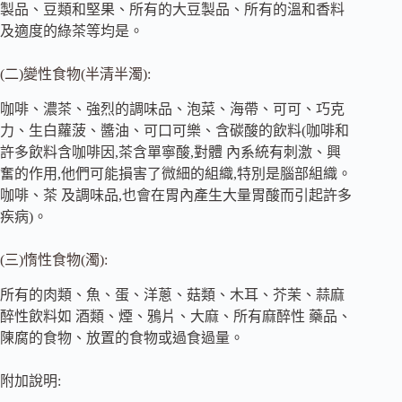
製品、豆類和堅果、所有的大豆製品、所有的溫和香料
及適度的綠茶等均是。
(二)變性食物(半清半濁):
咖啡、濃茶、強烈的調味品、泡菜、海帶、可可、巧克
力、生白蘿菠、醬油、可口可樂、含碳酸的飲料(咖啡和
許多飲料含咖啡因,茶含單寧酸,對體 內系統有刺激、興
奮的作用,他們可能損害了微細的組織,特別是腦部組織。
咖啡、茶 及調味品,也會在胃內產生大量胃酸而引起許多
疾病)。
(三)惰性食物(濁):
所有的肉類、魚、蛋、洋蔥、菇類、木耳、芥茉、蒜麻
醉性飲料如 酒類、煙、鴉片、大麻、所有麻醉性 藥品、
陳腐的食物、放置的食物或過食過量。
附加說明: