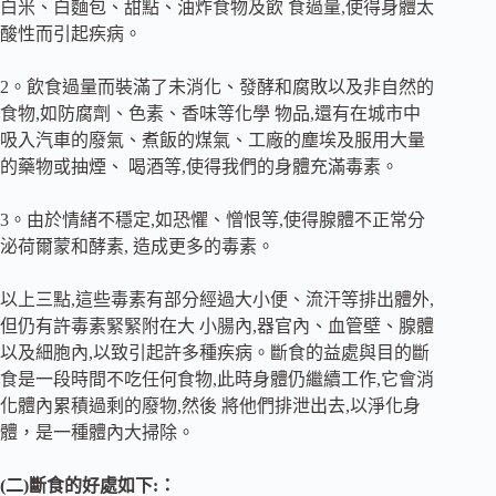
白米、白麵包、甜點、油炸食物及飲 食過量,使得身體太
酸性而引起疾病。
2。飲食過量而裝滿了未消化、發酵和腐敗以及非自然的
食物,如防腐劑、色素、香味等化學 物品,還有在城市中
吸入汽車的廢氣、煮飯的煤氣、工廠的塵埃及服用大量
的藥物或抽煙、 喝酒等,使得我們的身體充滿毒素。
3。由於情緒不穩定,如恐懼、憎恨等,使得腺體不正常分
泌荷爾蒙和酵素, 造成更多的毒素。
以上三點,這些毒素有部分經過大小便、流汗等排出體外,
但仍有許毒素緊緊附在大 小腸內,器官內、血管壁、腺體
以及細胞內,以致引起許多種疾病。斷食的益處與目的斷
食是一段時間不吃任何食物,此時身體仍繼續工作,它會消
化體內累積過剩的廢物,然後 將他們排泄出去,以淨化身
體，是一種體內大掃除。
(二)斷食的好處如下:：