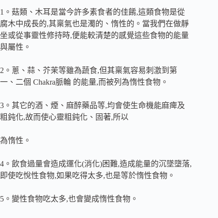
1。菇類、木耳是當今許多素食者的佳餚,這類食物是從
腐木中成長的,其稟氣也是濁的、惰性的。當我們在做靜
坐或從事靈性修持時,便能較清楚的感覺這些食物的能量
與屬性。
2。蔥、蒜、芥茉等雖為蔬食,但其稟氣容易刺激到第
一、二個 Chakra脈輪 的能量,而被列為惰性食物。
3。其它的酒、煙、麻醉藥品等,均會使生命機能麻痺及
粗鈍化,故而使心靈粗鈍化、固著,所以
為惰性。
4。飲食過量會造成運化(消化)困難,造成能量的沉墜墮落,
即使吃悅性食物,如果吃得太多,也是等於惰性食物。
5。變性食物吃太多,也會變成惰性食物。