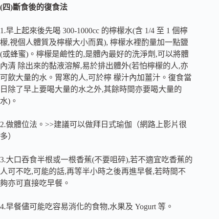
(四)斷食後的復食法
1.早上起來後先喝 300-1000cc 的檸檬水(含 1/4 至 1 個檸
檬,視個人體質及檸檬大小而異), 檸檬水裡酌量加一點鹽
(或蜂蜜)。檸檬是鹼性的,是體內最好的洗淨劑,可以將體
內清 除出來的黏液溶解,易於排出體外(若怕檸檬的人,亦
可飲大量的水。胃寒的人,可於檸 檬汁內加薑汁。復食當
日除了早上要喝大量的水之外,其餘時間亦要喝大量的
水)。
2.做體位法。>>建議可以做拜日式瑜伽（網路上影片很
多）
3.大口吞食半根或一根香蕉(不要咀碎),若不適宜吃香蕉的
人可不吃,可能的話,再等半小時之後再進早餐,若時間不
夠亦可直接吃早餐。
4.早餐儘可能吃容易消化的食物,水果及 Yogurt 等。