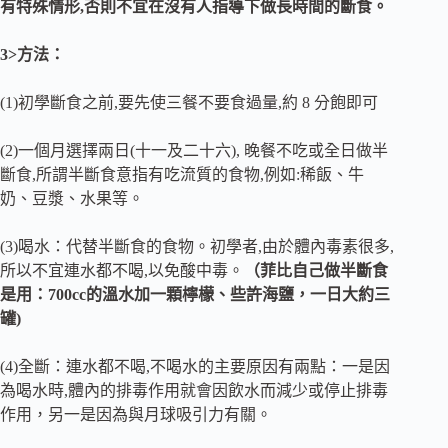
有特殊情形,否則不宜在沒有人指導下做長時間的斷食。
3>方法：
(1)初學斷食之前,要先使三餐不要食過量,約 8 分飽即可
(2)一個月選擇兩日(十一及二十六), 晚餐不吃或全日做半
斷食,所謂半斷食意指有吃流質的食物,例如:稀飯、牛
奶、豆漿、水果等。
(3)喝水：代替半斷食的食物。初學者,由於體內毒素很多,
所以不宜連水都不喝,以免酸中毒。
（菲比自己做半斷食
是用：700cc的溫水加一顆檸檬、些許海鹽，一日大約三
罐)
(4)全斷：連水都不喝,不喝水的主要原因有兩點：一是因
為喝水時,體內的排毒作用就會因飲水而減少或停止排毒
作用，另一是因為與月球吸引力有關。