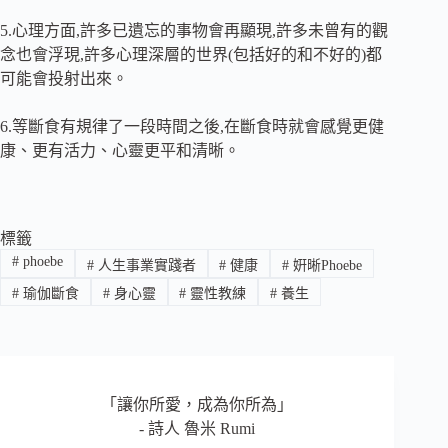
5.心理方面,許多已遺忘的事物會再顯現,許多未曾有的觀
念也會浮現,許多心理深層的世界(包括好的和不好的)都
可能會投射出來。
6.等斷食有規律了一段時間之後,在斷食時就會感覺更健
康、更有活力、心靈更平和清晰。
標籤
#
phoebe
#
人生事業實踐者
#
健康
#
姸晰Phoebe
#
瑜伽斷食
#
身心靈
#
靈性教練
#
養生
「讓你所愛，成為你所為」
- 詩人 魯米 Rumi