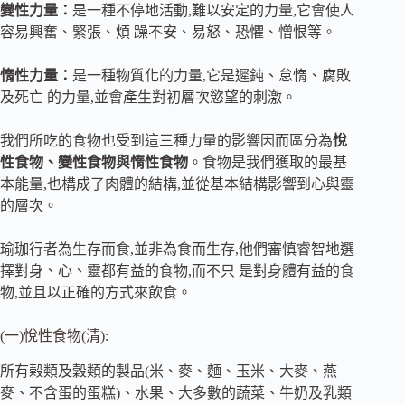
變性力量：
是一種不停地活動,難以安定的力量,它會使人
容易興奮、緊張、煩 躁不安、易怒、恐懼、憎恨等。
惰性力量：
是一種物質化的力量,它是遲鈍、怠惰、腐敗
及死亡 的力量,並會產生對初層次慾望的刺激。
我們所吃的食物也受到這三種力量的影響因而區分為
悅
性食物、變性食物與惰性食物
。食物是我們獲取的最基
本能量,也構成了肉體的結構,並從基本結構影響到心與靈
的層次。
瑜珈行者為生存而食,並非為食而生存,他們審慎睿智地選
擇對身、心、靈都有益的食物,而不只 是對身體有益的食
物,並且以正確的方式來飲食。
(一)悅性食物(清):
所有榖類及穀類的製品(米、麥、麵、玉米、大麥、燕
麥、不含蛋的蛋糕)、水果、大多數的蔬菜、牛奶及乳類