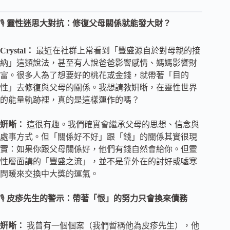
🎙️
靈性迷思大對抗：修復父母關係就能發大財？
Crystal：
最近在社群上常看到「豐盛源自於對母親的接
納」這類說法，甚至有人說爸爸影響感情、媽媽影響財
富。很多人為了想要好的桃花或金錢，就帶著「目的
性」去修復與父母的關係。我想請教姸晰，在靈性世界
的能量軌跡裡，真的是這樣運作的嗎？
姸晰：
這很有趣。我們確實會繼承父母的思想、信念與
處事方式。但「關係好不好」跟「錢」的關係其實很現
實：如果你跟父母關係好，他們有錢自然會給你。但靈
性層面講的「豐盛之流」，並不是靠外在的討好或噓寒
問暖來交換中大獎的運氣。
🎙️
皮疹先生的警示：帶著「恨」的努力只會換來債務
姸晰：
我曾有一個個案（我們暫稱他為皮疹先生），他