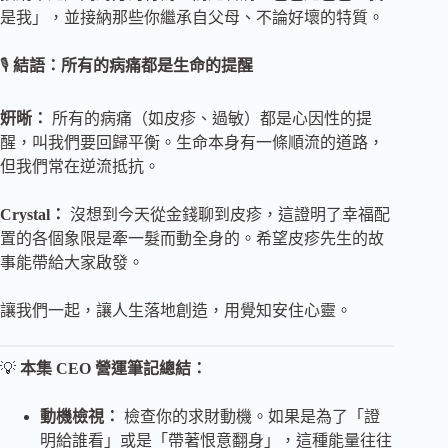
是我」，並接納那些你繼承自父母、不論好壞的特質。
🎙️
結語：所有的病痛都是生命的提醒
姸晰：
所有的病痛（如皮疹、過敏）都是心因性的提
醒，叫我們要回歸平衡。生命本身有一條順流的道路，
但我們常在逆流抵抗。
Crystal：
沒想到今天從金錢聊到皮疹，這證明了幸福配
置的各個象限是牽一髮而動全身的。希望皮疹先生的故
事能帶給大家啟發。
讓我們一起，讓人生落地創造，用覺知安住心靈。
💡
本集 CEO 營運筆記總結：
動機檢視：
檢查你的求財動機。如果是為了「證
明給誰看」或是「帶著恨意翻身」，這種能量往往