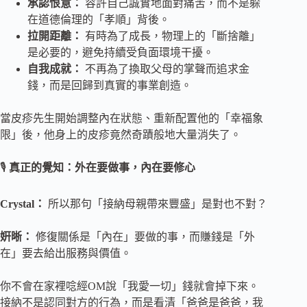
承認恨意：
容許自己誠實地面對痛苦，而不是躲
在道德倫理的「孝順」背後。
拉開距離：
有時為了成長，物理上的「斷捨離」
是必要的，避免持續受負面環境干擾。
自我成就：
不再為了換取父母的掌聲而追求金
錢，而是回歸到真實的事業創造。
當皮疹先生開始調整內在狀態、重新配置他的「幸福象
限」後，他身上的皮疹竟然奇蹟般地大量消失了。
🎙️
真正的覺知：外在要做事，內在要修心
Crystal：
所以那句「接納母親帶來豐盛」是對也不對？
姸晰：
修復關係是「內在」要做的事，而賺錢是「外
在」要去給出服務與價值。
你不會在家裡唸經OM說「我愛一切」錢就會掉下來。
接納不是認同對方的行為，而是看清「爸爸是爸爸，我