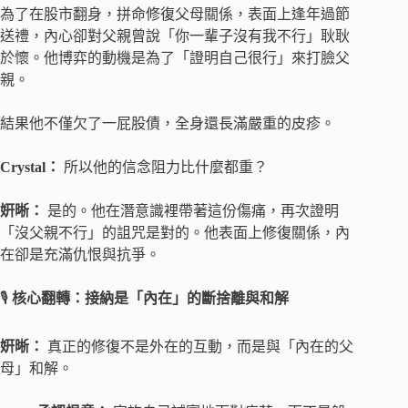
為了在股市翻身，拼命修復父母關係，表面上逢年過節
送禮，內心卻對父親曾說「你一輩子沒有我不行」耿耿
於懷。他博弈的動機是為了「證明自己很行」來打臉父
親。
結果他不僅欠了一屁股債，全身還長滿嚴重的皮疹。
Crystal：
所以他的信念阻力比什麼都重？
姸晰：
是的。他在潛意識裡帶著這份傷痛，再次證明
「沒父親不行」的詛咒是對的。他表面上修復關係，內
在卻是充滿仇恨與抗爭。
🎙️
核心翻轉：接納是「內在」的斷捨離與和解
姸晰：
真正的修復不是外在的互動，而是與「內在的父
母」和解。