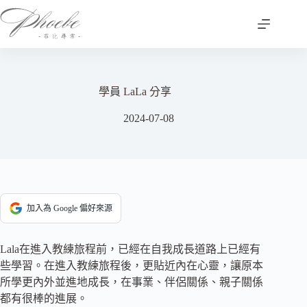
跳
至
主
要
內
容
學員 LaLa 分享
2024-07-08
加入為 Google 偏好來源
Lala在進入教練旅程前，已經在自我成長道路上已經有
些學習。在進入教練旅程後，更貼近內在心靈，讓原本
所學更內外並進地成長，在事業、伴侶關係、親子關係
都有很棒的進展。